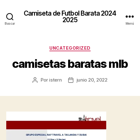
Camiseta de Futbol Barata 2024
2025
Buscar
Menú
Categorías
UNCATEGORIZED
camisetas baratas mlb
Por
istern
junio 20, 2022
Autor
Fecha
de
de
la
la
entrada
entrada