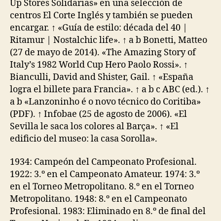
Up Stores Solidarias» en una selección de
centros El Corte Inglés y también se pueden
encargar. ↑ «Guía de estilo: década del 40 |
Ritamur | Nostalchic life». ↑ a b Bonetti, Matteo
(27 de mayo de 2014). «The Amazing Story of
Italy’s 1982 World Cup Hero Paolo Rossi». ↑
Bianculli, David and Shister, Gail. ↑ «España
logra el billete para Francia». ↑ a b c ABC (ed.). ↑
a b «Lanzoninho é o novo técnico do Coritiba»
(PDF). ↑ Infobae (25 de agosto de 2006). «El
Sevilla le saca los colores al Barça». ↑ «El
edificio del museo: la casa Sorolla».
1934: Campeón del Campeonato Profesional.
1922: 3.º en el Campeonato Amateur. 1974: 3.º
en el Torneo Metropolitano. 8.º en el Torneo
Metropolitano. 1948: 8.º en el Campeonato
Profesional. 1983: Eliminado en 8.º de final del