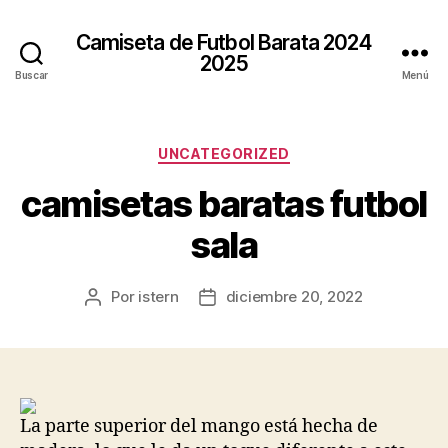
Camiseta de Futbol Barata 2024
2025
Buscar
Menú
Categorías
UNCATEGORIZED
camisetas baratas futbol
sala
Por
istern
diciembre 20, 2022
Autor
Fecha
de
de
la
la
entrada
entrada
La parte superior del mango está hecha de