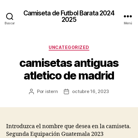
Camiseta de Futbol Barata 2024
2025
Buscar
Menú
Categorías
UNCATEGORIZED
camisetas antiguas
atletico de madrid
Por
istern
octubre 16, 2023
Autor
Fecha
de
de
la
la
entrada
entrada
Introduzca el nombre que desea en la camiseta.
Segunda Equipación Guatemala 2023