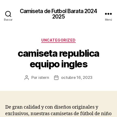
Camiseta de Futbol Barata 2024
2025
Buscar
Menú
Categorías
UNCATEGORIZED
camiseta republica
equipo ingles
Por
istern
octubre 16, 2023
Autor
Fecha
de
de
la
la
entrada
entrada
De gran calidad y con diseños originales y
exclusivos, nuestras camisetas de fútbol de niño