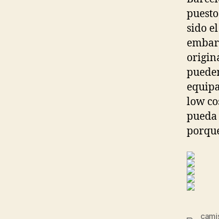
puesto
sido e
embarg
origin
pueden
equipa
low co
pueda 
porque
camis