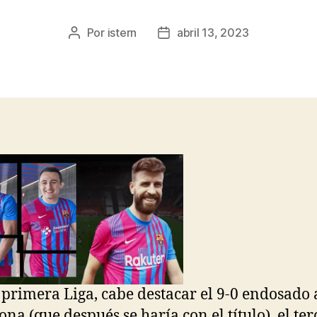
Por
istern
abril 13, 2023
Autor
Fecha
de
de
la
la
entrada
entrada
 primera Liga, cabe destacar el 9-0 endosado al
ona (que después se haría con el título), el ter