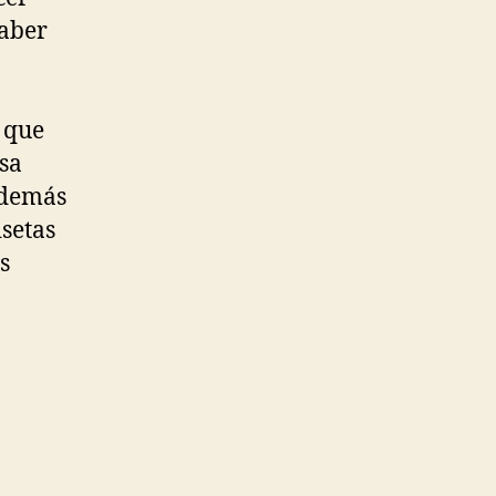
haber
 que
sa
además
isetas
s