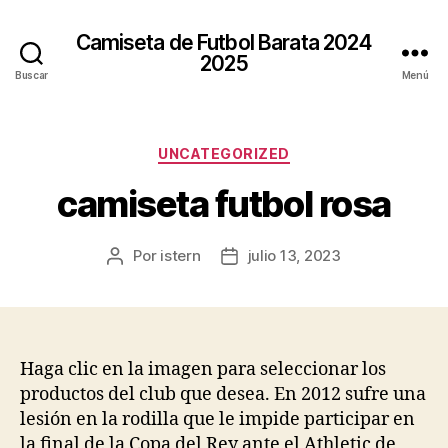
Camiseta de Futbol Barata 2024
2025
Buscar
Menú
Categorías
UNCATEGORIZED
camiseta futbol rosa
Por
istern
julio 13, 2023
Autor
Fecha
de
de
la
la
entrada
entrada
Haga clic en la imagen para seleccionar los
productos del club que desea. En 2012 sufre una
lesión en la rodilla que le impide participar en
la final de la Copa del Rey ante el Athletic de