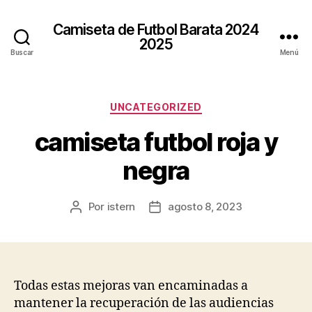
Camiseta de Futbol Barata 2024
2025
Buscar
Menú
Categorías
UNCATEGORIZED
camiseta futbol roja y
negra
Por
istern
agosto 8, 2023
Autor
Fecha
de
de
la
la
entrada
entrada
Todas estas mejoras van encaminadas a
mantener la recuperación de las audiencias