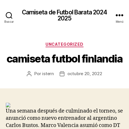
Camiseta de Futbol Barata 2024
2025
Buscar
Menú
Categorías
UNCATEGORIZED
camiseta futbol finlandia
Por
istern
octubre 20, 2022
Autor
Fecha
de
de
la
la
entrada
entrada
Una semana después de culminado el torneo, se
anunció como nuevo entrenador al argentino
Carlos Bustos. Marco Valencia asumió como DT