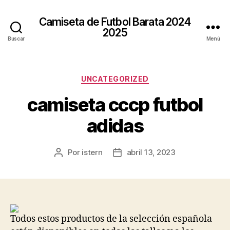
Camiseta de Futbol Barata 2024
2025
Buscar
Menú
Categorías
UNCATEGORIZED
camiseta cccp futbol
adidas
Por
istern
abril 13, 2023
Autor
Fecha
de
de
la
la
entrada
entrada
Todos estos productos de la selección española