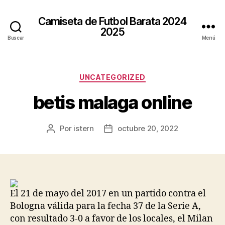
Camiseta de Futbol Barata 2024
2025
Buscar
Menú
Categorías
UNCATEGORIZED
betis malaga online
Por
istern
octubre 20, 2022
Autor
Fecha
de
de
la
la
entrada
entrada
El 21 de mayo del 2017 en un partido contra el
Bologna válida para la fecha 37 de la Serie A,
con resultado 3-0 a favor de los locales, el Milan