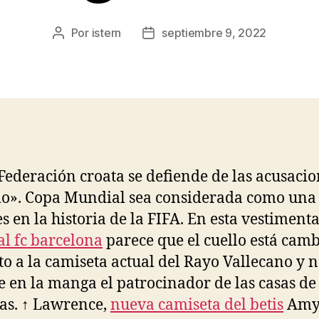
Por
istern
septiembre 9, 2022
Autor
Fecha
de
de
la
la
entrada
entrada
«Federación croata se defiende de las acusacio
o». Copa Mundial sea considerada como una 
s en la historia de la FIFA. En esta vestimenta
l fc barcelona
parece que el cuello está cam
to a la camiseta actual del Rayo Vallecano y 
e en la manga el patrocinador de las casas de
as. ↑ Lawrence,
nueva camiseta del betis
Amy 