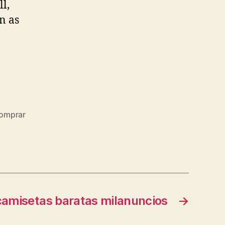
l,
n as
omprar
camisetas baratas milanuncios
→