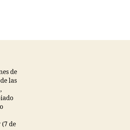
nes de
de las
,
biado
no
(7 de