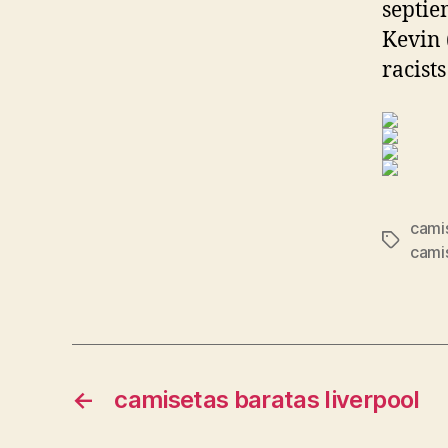
septie
Kevin 
racist
cami
Etiqueta
cami
←
camisetas baratas liverpool