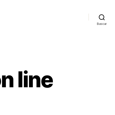
Buscar
n line