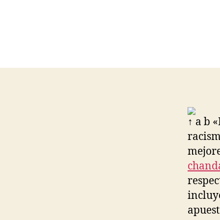
↑ a b 
racism
mejore
chanda
respec
incluy
apuest