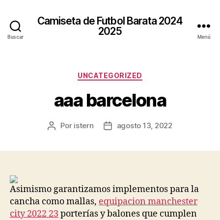
Camiseta de Futbol Barata 2024
2025
Buscar
Menú
Categorías
UNCATEGORIZED
aaa barcelona
Por
istern
agosto 13, 2022
Autor
Fecha
de
de
la
la
entrada
entrada
Asimismo garantizamos implementos para la
cancha como mallas,
equipacion manchester
city 2022 23
porterías y balones que cumplen